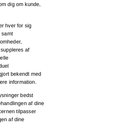
 om dig om kunde,
r hver for sig
R samt
ksomheder,
 suppleres af
elle
duel
 gjort bekendt med
re information.
lysninger bedst
ehandlingen af dine
ernen tilpasser
gen af dine