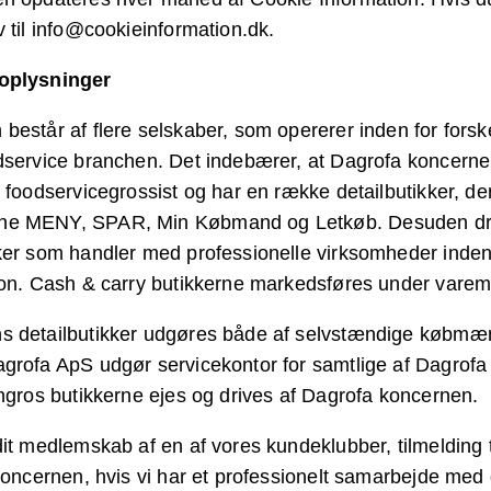
v til info@cookieinformation.dk.
noplysninger
består af flere selskaber, som opererer inden for forsk
odservice branchen. Det indebærer, at Dagrofa koncern
, foodservicegrossist og har en række detailbutikker, d
ne MENY, SPAR, Min Købmand og Letkøb. Desuden dr
ker som handler med professionelle virksomheder inde
tion. Cash & carry butikkerne markedsføres under vare
s detailbutikker udgøres både af selvstændige købmæn
grofa ApS udgør servicekontor for samtlige af Dagrof
Engros butikkerne ejes og drives af Dagrofa koncernen.
dit medlemskab af en af vores kundeklubber, tilmelding 
koncernen, hvis vi har et professionelt samarbejde med d