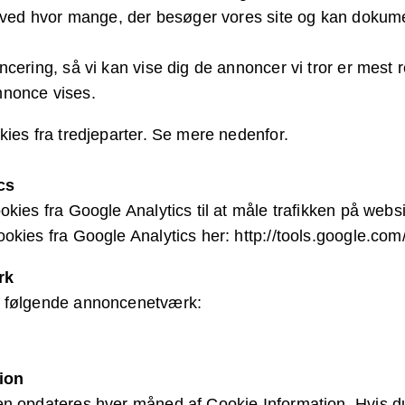
i ved hvor mange, der besøger vores site og kan dokum
ncering, så vi kan vise dig de annoncer vi tror er mest 
nonce vises.
kies fra tredjeparter. Se mere nedenfor.
cs
kies fra Google Analytics til at måle trafikken på websi
okies fra Google Analytics her: http://tools.google.co
rk
 følgende annoncenetværk:
ion
en opdateres hver måned af Cookie Information. Hvis d