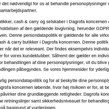
er det nødvendigt for os at behandle personoplysninger
samarbejdspartner.
tikker, cash & carry og selskaber i Dagrofa koncernen e
erholdelsen af den gældende lovgivning, herunder GDP
ven. Denne persondatapolitik er gældende for alle vir
cash & carry butikker i Dagrofa koncernen. Denne politik
kker når det er releveant. Der findes eksempelvis individu
er for vores kundeklubber. Såfremt der gælder en indivi
for behandlingen af dine personoplysninger, vil du blive
dlingen påbegyndes. Se vores hjemmesider for yderlige
rlig persondatapolitik og for at beskytte dine personop
agrofa koncernen løbende, hvor høj risikoen er for, at b
påvirker dine grundlæggende rettigheder. Dagrofa konc
ne retningslinjer samt sikkerhedsniveauet for behandlin
 på baggrund af vurderingen.