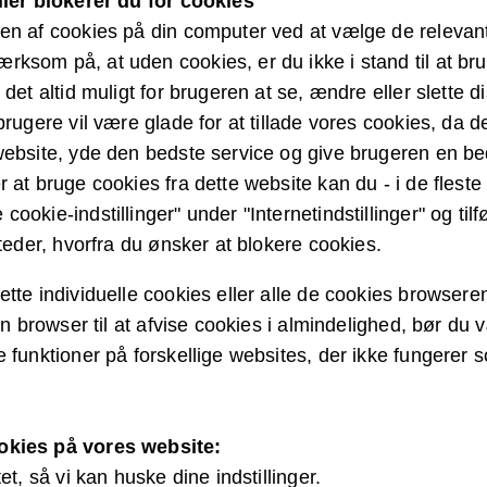
ller blokerer du for cookies
en af cookies på din computer ved at vælge de relevante 
ksom på, at uden cookies, er du ikke i stand til at bru
 det altid muligt for brugeren at se, ændre eller slette d
brugere vil være glade for at tillade vores cookies, da 
website, yde den bedste service og give brugeren en be
 at bruge cookies fra dette website kan du - i de flest
ookie-indstillinger" under "Internetindstillinger" og til
steder, hvorfra du ønsker at blokere cookies.
ette individuelle cookies eller alle de cookies browsere
 din browser til at afvise cookies i almindelighed, bør 
 funktioner på forskellige websites, der ikke fungerer s
okies på vores website:
tet, så vi kan huske dine indstillinger.