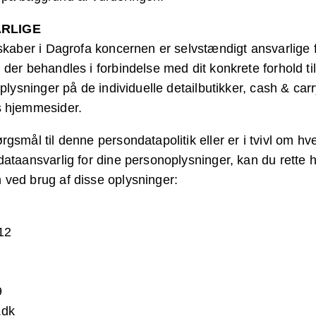
RLIGE
lskaber i Dagrofa koncernen er selvstændigt ansvarlige 
der behandles i forbindelse med dit konkrete forhold ti
oplysninger på de individuelle detailbutikker, cash & car
s hjemmesider.
gsmål til denne persondatapolitik eller er i tvivl om h
dataansvarlig for dine personoplysninger, kan du rette h
ved brug af disse oplysninger:
12
9
.dk