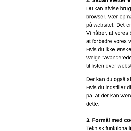
2. Sådan sletter e
Du kan afvise brug
browser. Vær opmær
på websitet. Det er
Vi håber, at vores 
at forbedre vores 
Hvis du ikke ønsker
vælge "avancerede c
til listen over web
Der kan du også sl
Hvis du indstiller
på, at der kan være
dette.
3. Formål med co
Teknisk funktionali