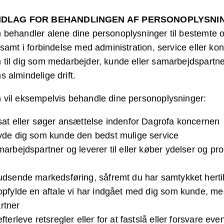
DLAG FOR BEHANDLINGEN AF PERSONOPLYSNI
behandler alene dine personoplysninger til bestemte 
samt i forbindelse med administration, service eller kont
til dig som medarbejder, kunde eller samarbejdspartner
 almindelige drift.
 vil eksempelvis behandle dine personoplysninger:
sat eller søger ansættelse indenfor Dagrofa koncernen
yde dig som kunde den bedst mulige service
arbejdspartner og leverer til eller køber ydelser og pr
udsende markedsføring, såfremt du har samtykket herti
opfylde en aftale vi har indgået med dig som kunde, me
rtner
fterleve retsregler eller for at fastslå eller forsvare eve