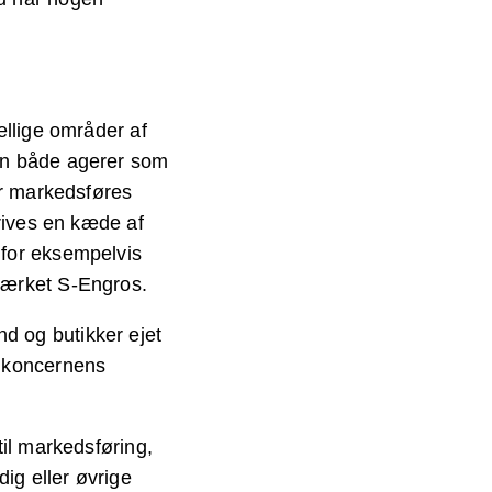
ellige områder af
en både agerer som
er markedsføres
ives en kæde af
nfor eksempelvis
mærket S-Engros.
d og butikker ejet
a koncernens
til markedsføring,
ig eller øvrige