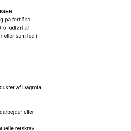
NGER
og på forhånd
rol udført af
 eller som led i
odukter af Dagrofa
l
darbejder eller
ntuelle retskrav