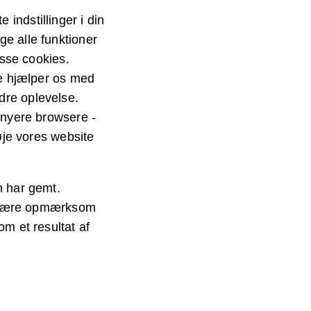
indstillinger i din
ge alle funktioner
isse cookies.
de hjælper os med
dre oplevelse.
e nyere browsere -
føje vores website
n har gemt.
du være opmærksom
om et resultat af