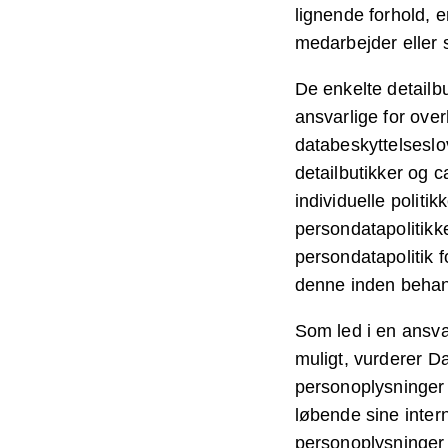
lignende forhold, 
medarbejder eller 
De enkelte detailbu
ansvarlige for ov
databeskyttelseslo
detailbutikker og 
individuelle politi
persondatapolitikk
persondatapolitik 
denne inden behan
Som led i en ansva
muligt, vurderer D
personoplysninger 
løbende sine inter
personoplysninger