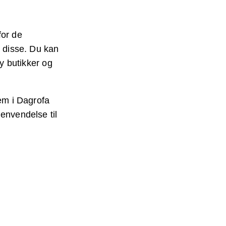
for de
l disse. Du kan
ry butikker og
vem i Dagrofa
envendelse til