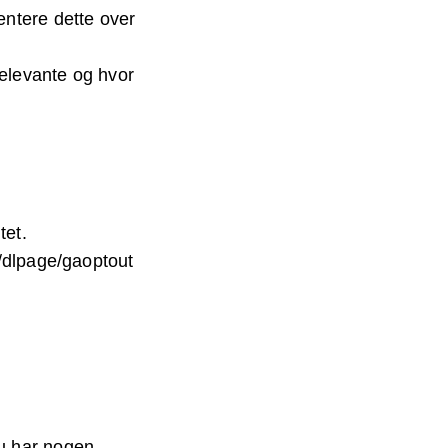
entere dette over
relevante og hvor
tet.
m/dlpage/gaoptout
u har nogen